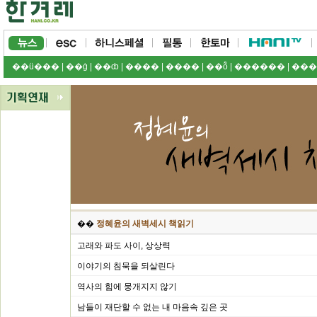
��ü���
|
��ġ
|
��ȸ
|
����
|
����
|
��ȭ
|
������
|
���
��
정혜윤의 새벽세시 책읽기
고래와 파도 사이, 상상력
이야기의 침묵을 되살린다
역사의 힘에 뭉개지지 않기
남들이 재단할 수 없는 내 마음속 깊은 곳