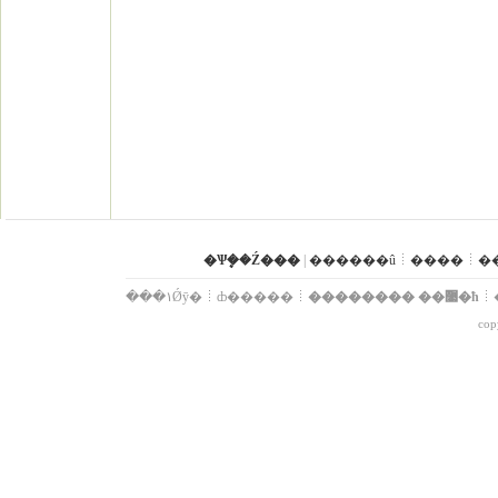
�Ѱܷ��Ź���
|
������û
����
�
���۱Ǿȳ�
ȸ�����
�������� ��޹�ħ
cop