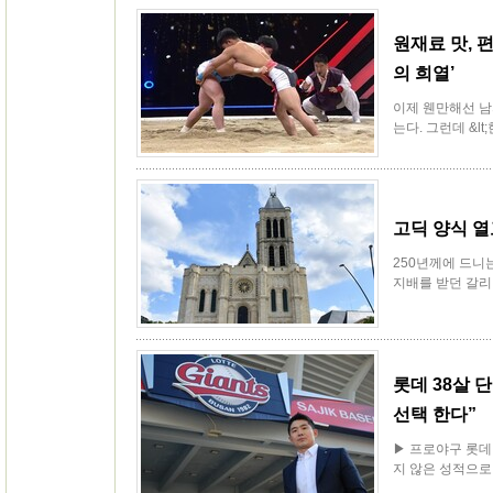
원재료 맛, 
의 희열’
이제 웬만해선 남
는다. 그런데 &lt;
고딕 양식 열
250년께에 드니
지배를 받던 갈리
롯데 38살 
선택 한다”
▶ 프로야구 롯데
지 않은 성적으로 