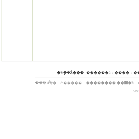
�Ѱܷ��Ź���
|
������û
����
�
���۱Ǿȳ�
ȸ�����
�������� ��޹�ħ
cop