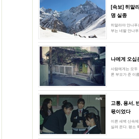
[속보] 히
명 실종
히말라야 안나푸르
부는 네팔 안나푸
나에게 오십은
사람에게는 모두 
론 부모가 준 이름
고통, 용서
몫이었다
이른 새벽 산속에
실려 온다. 평소 