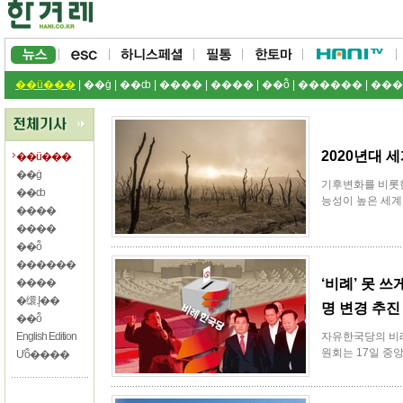
��ü���
|
��ġ
|
��ȸ
|
����
|
����
|
��ȭ
|
������
|
���
2020년대 세
��ü���
��ġ
기후변화를 비롯한
��ȸ
능성이 높은 세계 위
����
����
��ȭ
������
����
‘비례’ 못 
�缳.Į��
명 변경 추진
��ȭ
English Edition
자유한국당의 비
원회는 17일 중
Ưȭ����