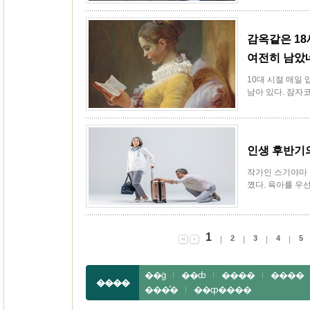
감옥같은 18
여전히 남았
10대 시절 매일
남아 있다. 잠자코
인생 후반기의
작가인 스기야마 
꼈다. 육아를 우선
1
2
3
4
5
��ġ
��ȸ
����
����
����
���̽�
��ȹ����